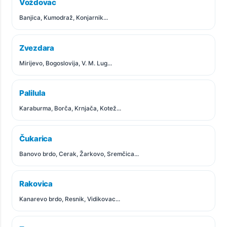
Voždovac
Banjica, Kumodraž, Konjarnik...
Zvezdara
Mirijevo, Bogoslovija, V. M. Lug...
Palilula
Karaburma, Borča, Krnjača, Kotež...
Čukarica
Banovo brdo, Cerak, Žarkovo, Sremčica...
Rakovica
Kanarevo brdo, Resnik, Vidikovac...