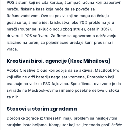
POS sistem koji ne čita kartice, štampač računa koji „zaboravi“
mrežu, fiskalna kasa koja neće da se poveže sa
Računovodstvom. Ovo su pozivi koji ne mogu da čekaju —
gosti su tu, smena ide. Iz iskustva, oko 70% problema je u
mreži (router se isključio noću zbog struje), ostalih 30% u
driveru ili POS softveru. Za firme sa ugovorom o održavanju
izlazimo na teren; za pojedinačne uređaje kurir preuzima i
vraća.
Kreativni biroi, agencije (Knez Mihailova)
Adobe Creative Cloud koji odbija da se aktivira, MacBook Pro
koji više ne drži bateriju nego sat vremena, Photoshop koji
crashuje na velikim PSD fajlovima. Specifičnost ove zone je da
svi rade na MacBook-ovima i imamo posebne delove u stoku
za njih.
Stanovi u starim zgradama
Dorćolske zgrade iz tridesetih imaju problem sa neslojevitim
strujnim instalacijama. Kompjuter koji se „iznenada gasi“ češće