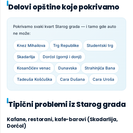
Delovi opštine koje pokrivamo
Pokrivamo svaki kvart Starog grada — i tamo gde auto
ne može:
Knez Mihailova
Trg Republike
Studentski trg
Skadarlija
Dorćol (gornji i donji)
Kosančićev venac
Dunavska
Strahinjića Bana
Tadeuša Košćuška
Cara Dušana
Cara Uroša
Tipični problemi iz Starog grada
Kafane, restorani, kafe-barovi (Skadarlija,
Dorćol)