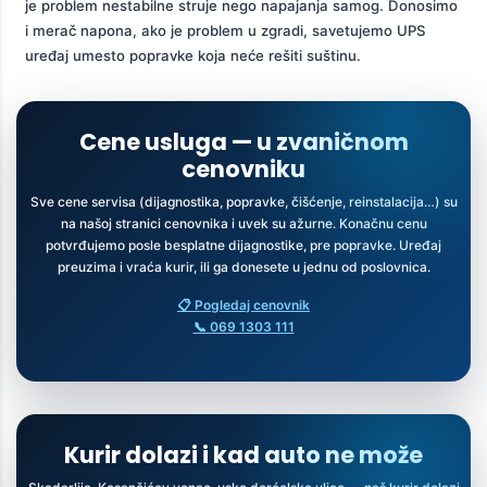
je problem nestabilne struje nego napajanja samog. Donosimo
i merač napona, ako je problem u zgradi, savetujemo UPS
uređaj umesto popravke koja neće rešiti suštinu.
Cene usluga — u zvaničnom
cenovniku
Sve cene servisa (dijagnostika, popravke, čišćenje, reinstalacija…) su
na našoj stranici cenovnika i uvek su ažurne. Konačnu cenu
potvrđujemo posle besplatne dijagnostike, pre popravke. Uređaj
preuzima i vraća kurir, ili ga donesete u jednu od poslovnica.
📋 Pogledaj cenovnik
📞 069 1303 111
Kurir dolazi i kad auto ne može