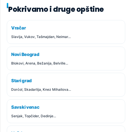
Pokrivamo i druge opštine
Vračar
Slavija, Vukov, Tašmajdan, Neimar...
Novi Beograd
Blokovi, Arena, Bežanija, Belville...
Stari grad
Dorćol, Skadarlija, Knez Mihailova...
Savski venac
Senjak, Topčider, Dedinje...