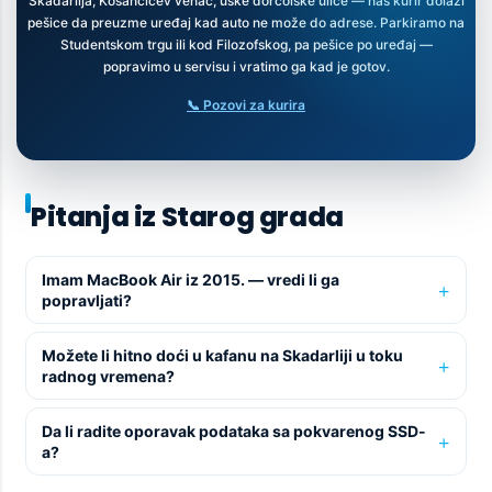
Skadarlija, Kosančićev venac, uske dorćolske ulice — naš kurir dolazi
pešice da preuzme uređaj kad auto ne može do adrese. Parkiramo na
Studentskom trgu ili kod Filozofskog, pa pešice po uređaj —
popravimo u servisu i vratimo ga kad je gotov.
📞 Pozovi za kurira
Pitanja iz Starog grada
Imam MacBook Air iz 2015. — vredi li ga
popravljati?
Možete li hitno doći u kafanu na Skadarliji u toku
radnog vremena?
Da li radite oporavak podataka sa pokvarenog SSD-
a?