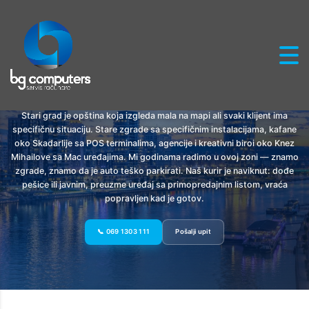
Servis računara Stari grad — Dorćol, Dunavska,
Skadarlija
Stari grad je opština koja izgleda mala na mapi ali svaki klijent ima
specifičnu situaciju. Stare zgrade sa specifičnim instalacijama, kafane
oko Skadarlije sa POS terminalima, agencije i kreativni biroi oko Knez
Mihailove sa Mac uređajima. Mi godinama radimo u ovoj zoni — znamo
zgrade, znamo da je auto teško parkirati. Naš kurir je naviknut: dođe
pešice ili javnim, preuzme uređaj sa primopredajnim listom, vraća
popravljen kad je gotov.
📞 069 1303 111
Pošalji upit