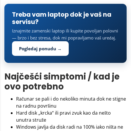
Treba vam laptop dok je vaš na
servisu?
Iznajmite zamenski laptop ili kupite povoljan polovni
— brzo i bez stresa, dok mi popravljamo vaš uređaj.
Pogledaj ponudu →
Najčešći simptomi / kad je
ovo potrebno
Računar se pali i do nekoliko minuta dok ne stigne
na radnu površinu
Hard disk „krcka“ ili pravi zvuk kao da nešto
unutra struže
Windows javlja da disk radi na 100% iako ništa ne