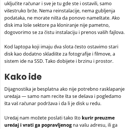
uključite računar i sve je tu gde ste i ostavili, samo
višestruko brže. Nema reinstalacije, nema gubljenja
podataka, ne morate ništa da ponovo nameštate. Ako
disk ima loše sektore pa kloniranje nije pametno,
dogovorimo se za čistu instalaciju i prenos vaših fajlova.
Kod laptopa koji imaju dva slota često ostavimo stari
disk kao dodatno skladište za fotografije i filmove, a
sistem ide na SSD. Tako dobijete i brzinu i prostor.
Kako ide
Dijagnostika je besplatna ako nije potrebno rasklapanje
uređaja — samo nam recite šta se dešava i pogledamo
šta vaš računar podržava i da li je disk u redu.
Uređaj nam možete poslati tako što
kurir preuzme
uređaj i vrati ga popravljenog
na vašu adresu, ili ga