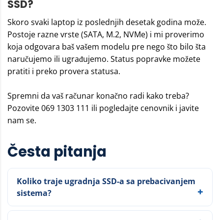
SSD?
Skoro svaki laptop iz poslednjih desetak godina može.
Postoje razne vrste (SATA, M.2, NVMe) i mi proverimo
koja odgovara baš vašem modelu pre nego što bilo šta
naručujemo ili ugrađujemo. Status popravke možete
pratiti i preko
provera statusa
.
Spremni da vaš računar konačno radi kako treba?
Pozovite
069 1303 111
ili pogledajte
cenovnik
i javite
nam se.
Česta pitanja
Koliko traje ugradnja SSD-a sa prebacivanjem
sistema?