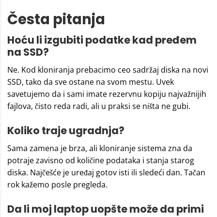
Česta pitanja
Hoću li izgubiti podatke kad pređem
na SSD?
Ne. Kod kloniranja prebacimo ceo sadržaj diska na novi
SSD, tako da sve ostane na svom mestu. Uvek
savetujemo da i sami imate rezervnu kopiju najvažnijih
fajlova, čisto reda radi, ali u praksi se ništa ne gubi.
Koliko traje ugradnja?
Sama zamena je brza, ali kloniranje sistema zna da
potraje zavisno od količine podataka i stanja starog
diska. Najčešće je uređaj gotov isti ili sledeći dan. Tačan
rok kažemo posle pregleda.
Da li moj laptop uopšte može da primi