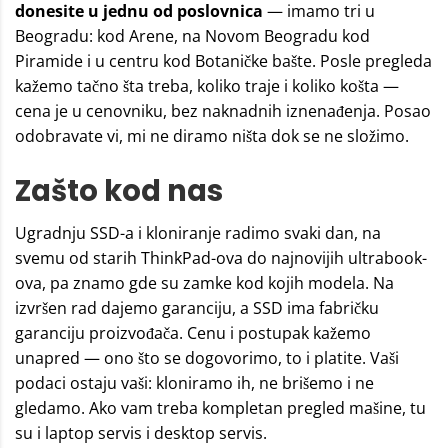
donesite u jednu od poslovnica
— imamo tri u
Beogradu: kod Arene, na Novom Beogradu kod
Piramide i u centru kod Botaničke bašte. Posle pregleda
kažemo tačno šta treba, koliko traje i koliko košta —
cena je u
cenovnik
u, bez naknadnih iznenađenja. Posao
odobravate vi, mi ne diramo ništa dok se ne složimo.
Zašto kod nas
Ugradnju SSD-a i kloniranje radimo svaki dan, na
svemu od starih ThinkPad-ova do najnovijih ultrabook-
ova, pa znamo gde su zamke kod kojih modela. Na
izvršen rad dajemo garanciju, a SSD ima fabričku
garanciju proizvođača. Cenu i postupak kažemo
unapred — ono što se dogovorimo, to i platite. Vaši
podaci ostaju vaši: kloniramo ih, ne brišemo i ne
gledamo. Ako vam treba kompletan pregled mašine, tu
su i
laptop servis
i
desktop servis
.