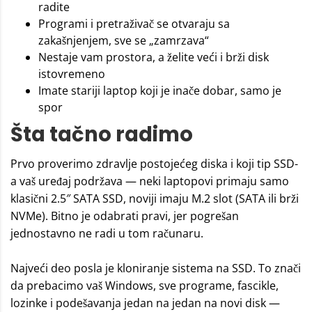
radite
Programi i pretraživač se otvaraju sa
zakašnjenjem, sve se „zamrzava“
Nestaje vam prostora, a želite veći i brži disk
istovremeno
Imate stariji laptop koji je inače dobar, samo je
spor
Šta tačno radimo
Prvo proverimo zdravlje postojećeg diska i koji tip SSD-
a vaš uređaj podržava — neki laptopovi primaju samo
klasični 2.5″ SATA SSD, noviji imaju M.2 slot (SATA ili brži
NVMe). Bitno je odabrati pravi, jer pogrešan
jednostavno ne radi u tom računaru.
Najveći deo posla je kloniranje sistema na SSD. To znači
da prebacimo vaš Windows, sve programe, fascikle,
lozinke i podešavanja jedan na jedan na novi disk —