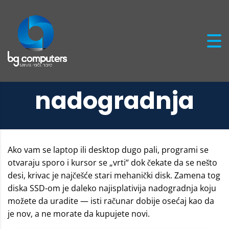
Ugradnja SSD
diska i
nadogradnja
Ako vam se laptop ili desktop dugo pali, programi se
otvaraju sporo i kursor se „vrti“ dok čekate da se nešto
desi, krivac je najčešće stari mehanički disk. Zamena tog
diska SSD-om je daleko najisplativija nadogradnja koju
možete da uradite — isti računar dobije osećaj kao da
je nov, a ne morate da kupujete novi.