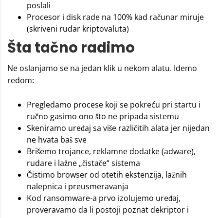
poslali
Procesor i disk rade na 100% kad računar miruje
(skriveni rudar kriptovaluta)
Šta tačno radimo
Ne oslanjamo se na jedan klik u nekom alatu. Idemo
redom:
Pregledamo procese koji se pokreću pri startu i
ručno gasimo ono što ne pripada sistemu
Skeniramo uređaj sa više različitih alata jer nijedan
ne hvata baš sve
Brišemo trojance, reklamne dodatke (adware),
rudare i lažne „čistače“ sistema
Čistimo browser od otetih ekstenzija, lažnih
nalepnica i preusmeravanja
Kod ransomware-a prvo izolujemo uređaj,
proveravamo da li postoji poznat dekriptor i