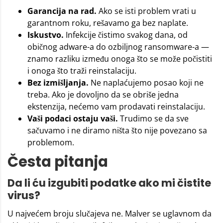
Garancija na rad.
Ako se isti problem vrati u
garantnom roku, rešavamo ga bez naplate.
Iskustvo.
Infekcije čistimo svakog dana, od
običnog adware-a do ozbiljnog ransomware-a —
znamo razliku između onoga što se može počistiti
i onoga što traži reinstalaciju.
Bez izmišljanja.
Ne naplaćujemo posao koji ne
treba. Ako je dovoljno da se obriše jedna
ekstenzija, nećemo vam prodavati reinstalaciju.
Vaši podaci ostaju vaši.
Trudimo se da sve
sačuvamo i ne diramo ništa što nije povezano sa
problemom.
Česta pitanja
Da li ću izgubiti podatke ako mi čistite
virus?
U najvećem broju slučajeva ne. Malver se uglavnom da