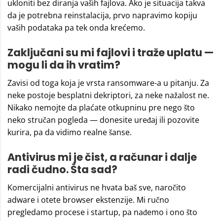
ukloniti bez diranja vaših fajlova. Ako je situacija takva
da je potrebna reinstalacija, prvo napravimo kopiju
vaših podataka pa tek onda krećemo.
Zaključani su mi fajlovi i traže uplatu —
mogu li da ih vratim?
Zavisi od toga koja je vrsta ransomware-a u pitanju. Za
neke postoje besplatni dekriptori, za neke nažalost ne.
Nikako nemojte da plaćate otkupninu pre nego što
neko stručan pogleda — donesite uređaj ili pozovite
kurira, pa da vidimo realne šanse.
Antivirus mi je čist, a računar i dalje
radi čudno. Šta sad?
Komercijalni antivirus ne hvata baš sve, naročito
adware i otete browser ekstenzije. Mi ručno
pregledamo procese i startup, pa nađemo i ono što