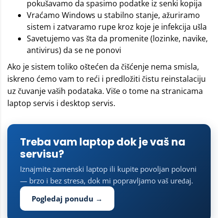
pokušavamo da spasimo podatke iz senki kopija
Vraćamo Windows u stabilno stanje, ažuriramo
sistem i zatvaramo rupe kroz koje je infekcija ušla
Savetujemo vas šta da promenite (lozinke, navike,
antivirus) da se ne ponovi
Ako je sistem toliko oštećen da čišćenje nema smisla,
iskreno ćemo vam to reći i predložiti čistu reinstalaciju
uz čuvanje vaših podataka. Više o tome na stranicama
laptop servis
i
desktop servis
.
Treba vam laptop dok je vaš na
servisu?
Iznajmite zamenski laptop ili kupite povoljan polovni
— brzo i bez stresa, dok mi popravljamo vaš uređaj.
Pogledaj ponudu →