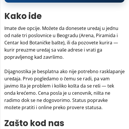
Kako ide
Imate dve opcije. Možete da donesete uređaj u jednu
od naše tri poslovnice u Beogradu (Arena, Piramida i
Centar kod Botaničke bašte), ili da pozovete kurira —
kurir preuzme uređaj sa vaše adrese i vrati ga
popravljenog kad završimo.
Dijagnostika je besplatna ako nije potrebno rasklapanje
uređaja. Prvo pogledamo o čemu se radi, pa vam
javimo šta je problem i koliko košta da se reši — tek
onda krećemo. Cena posla je u
cenovnik
, ništa ne
radimo dok se ne dogovorimo. Status popravke
možete pratiti i online preko
provere statusa
.
Zašto kod nas