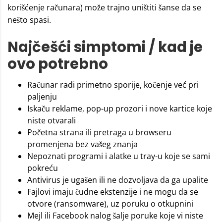
korišćenje računara) može trajno uništiti šanse da se
nešto spasi.
Najčešći simptomi / kad je
ovo potrebno
Računar radi primetno sporije, kočenje već pri
paljenju
Iskaču reklame, pop-up prozori i nove kartice koje
niste otvarali
Početna strana ili pretraga u browseru
promenjena bez vašeg znanja
Nepoznati programi i alatke u tray-u koje se sami
pokreću
Antivirus je ugašen ili ne dozvoljava da ga upalite
Fajlovi imaju čudne ekstenzije i ne mogu da se
otvore (ransomware), uz poruku o otkupnini
Mejl ili Facebook nalog šalje poruke koje vi niste