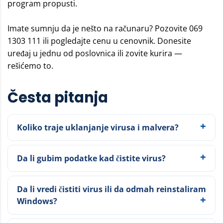
program propusti.
Imate sumnju da je nešto na računaru? Pozovite
069
1303 111
ili pogledajte cenu u
cenovnik
. Donesite
uređaj u jednu od poslovnica ili zovite kurira —
rešićemo to.
Česta pitanja
Koliko traje uklanjanje virusa i malvera?
Da li gubim podatke kad čistite virus?
Da li vredi čistiti virus ili da odmah reinstaliram
Windows?