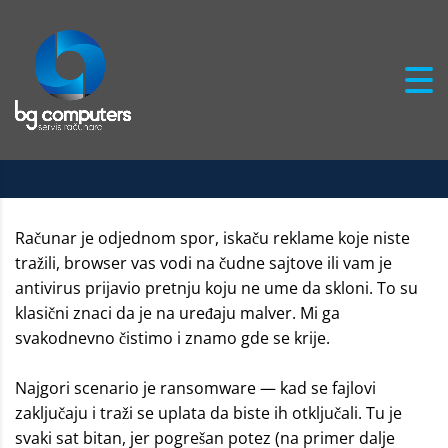
Uklanjanje virusa
i malvera
Računar je odjednom spor, iskaču reklame koje niste
tražili, browser vas vodi na čudne sajtove ili vam je
antivirus prijavio pretnju koju ne ume da skloni. To su
klasični znaci da je na uređaju malver. Mi ga
svakodnevno čistimo i znamo gde se krije.
Najgori scenario je ransomware — kad se fajlovi
zaključaju i traži se uplata da biste ih otključali. Tu je
svaki sat bitan, jer pogrešan potez (na primer dalje