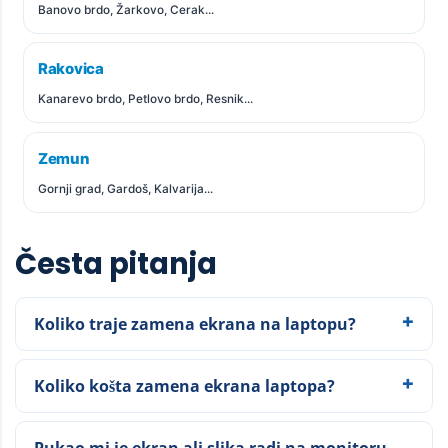
Banovo brdo, Žarkovo, Cerak...
Rakovica
Kanarevo brdo, Petlovo brdo, Resnik...
Zemun
Gornji grad, Gardoš, Kalvarija...
Česta pitanja
Koliko traje zamena ekrana na laptopu?
Koliko košta zamena ekrana laptopa?
Pukao mi je ekran ali slika radi na monitoru —