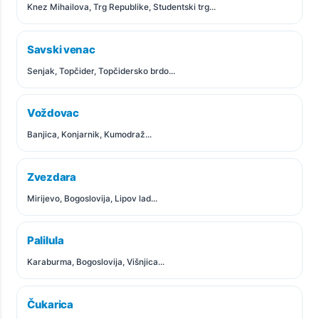
Knez Mihailova, Trg Republike, Studentski trg...
Savski venac
Senjak, Topčider, Topčidersko brdo...
Voždovac
Banjica, Konjarnik, Kumodraž...
Zvezdara
Mirijevo, Bogoslovija, Lipov lad...
Palilula
Karaburma, Bogoslovija, Višnjica...
Čukarica