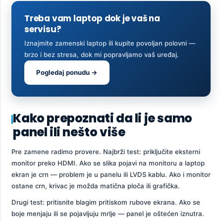
Treba vam laptop dok je vaš na
servisu?
Iznajmite zamenski laptop ili kupite povoljan polovni —
brzo i bez stresa, dok mi popravljamo vaš uređaj.
Pogledaj ponudu →
Kako prepoznati da li je samo
panel ili nešto više
Pre zamene radimo provere. Najbrži test: priključite eksterni
monitor preko HDMI. Ako se slika pojavi na monitoru a laptop
ekran je crn — problem je u panelu ili LVDS kablu. Ako i monitor
ostane crn, krivac je možda matična ploča ili grafička.
Drugi test: pritisnite blagim pritiskom rubove ekrana. Ako se
boje menjaju ili se pojavljuju mrlje — panel je oštećen iznutra.