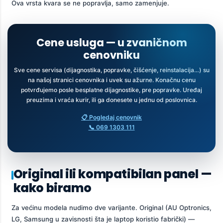
Ova vrsta kvara se ne popravlja, samo zamenjuje.
Cene usluga — u zvaničnom
cenovniku
Sve cene servisa (dijagnostika, popravke, čišćenje, reinstalacija…) su
na našoj stranici cenovnika i uvek su ažurne. Konačnu cenu
potvrđujemo posle besplatne dijagnostike, pre popravke. Uređaj
preuzima i vraća kurir, ili ga donesete u jednu od poslovnica.
📋 Pogledaj cenovnik
📞 069 1303 111
Original ili kompatibilan panel —
kako biramo
Za većinu modela nudimo dve varijante. Original (AU Optronics,
LG, Samsung u zavisnosti šta je laptop koristio fabrički) —