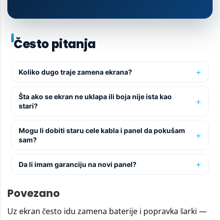
Često pitanja
Koliko dugo traje zamena ekrana?
Šta ako se ekran ne uklapa ili boja nije ista kao
stari?
Mogu li dobiti staru cele kabla i panel da pokušam
sam?
Da li imam garanciju na novi panel?
Povezano
Uz ekran često idu
zamena baterije
i
popravka šarki
—