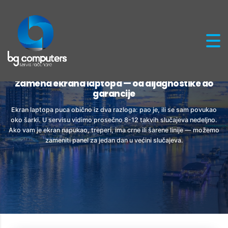
Zamena ekrana laptopa — od dijagnostike do
garancije
Ekran laptopa puca obično iz dva razloga: pao je, ili se sam povukao
oko šarki. U servisu vidimo prosečno 8-12 takvih slučajeva nedeljno.
Ako vam je ekran napukao, treperi, ima crne ili šarene linije — možemo
zameniti panel za jedan dan u većini slučajeva.