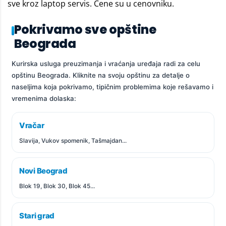
sve kroz
laptop servis
. Cene su u
cenovniku
.
Pokrivamo sve opštine
Beograda
Kurirska usluga preuzimanja i vraćanja uređaja radi za celu
opštinu Beograda. Kliknite na svoju opštinu za detalje o
naseljima koja pokrivamo, tipičnim problemima koje rešavamo i
vremenima dolaska:
Vračar
Slavija, Vukov spomenik, Tašmajdan...
Novi Beograd
Blok 19, Blok 30, Blok 45...
Stari grad