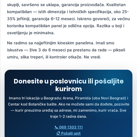
skuplji, savršeno se uklapa, garancija proizvođača. Kvalitetan
kompatibilan — istih dimenzija i tehničkih specifikacija, oko 25-
35% jeftiniji, garancija 6–12 meseci. Iskreno govoreći, za većinu
korisnika kompatibilan panel je odlična opcija. Razlika u boji i
osvetljenju je minimalna.
Ne radimo sa najjeftinijim kineskim panelima. Imali smo
iskustva — žive 3 do 6 meseci pa prestanu da rade — pikseli
umiru, slika treperi, ili kontroler otkaže. Ne vredi.
Donesite u poslovnicu ili pošaljite
kurirom
Imamo tri lokacije u Beogradu: Arena, Piramida (oba Novi Beograd) i
Centar kod Botaničke bašte. Ako ne možete sami da dođete, pozovite
— kurir preuzima uređaj sa adrese, mi zamenimo, kurir vraća. Sve
traje 1-2 radna dana.
📞 069 1303 111
📋 Pošalji upit