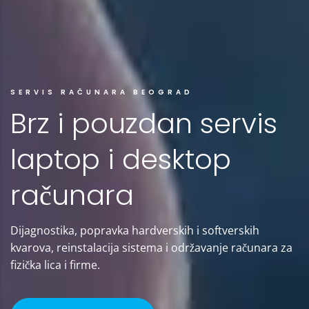
SERVIS RAČUNARA BEOGRAD
Brz i pouzdan servis
laptop i desktop
računara
Dijagnostika, popravka hardverskih i softverskih
kvarova, reinstalacija sistema i održavanje računara za
fizička lica i firme.