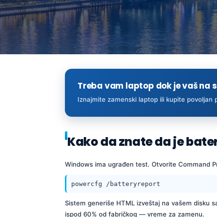
Treba vam laptop dok je vaš na 
Iznajmite zamenski laptop ili kupite povoljan
Kako da znate da je bate
Windows ima ugrađen test. Otvorite Command Pro
powercfg /batteryreport
Sistem generiše HTML izveštaj na vašem disku sa 
ispod 60% od fabričkog — vreme za zamenu.