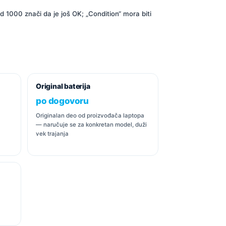
1000 znači da je još OK; „Condition“ mora biti
Original baterija
po dogovoru
Originalan deo od proizvođača laptopa
— naručuje se za konkretan model, duži
vek trajanja