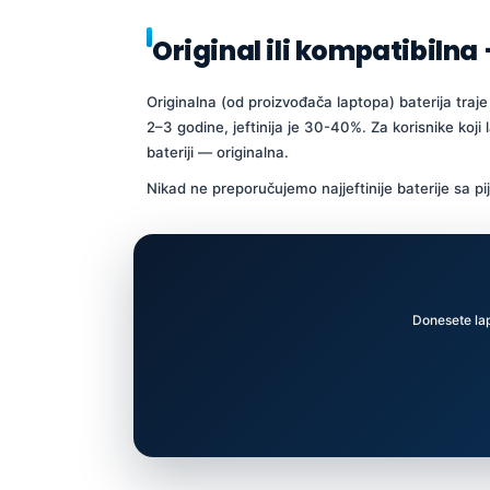
Original ili kompatibilna
Originalna (od proizvođača laptopa) baterija traje
2–3 godine, jeftinija je 30-40%. Za korisnike koj
bateriji — originalna.
Nikad ne preporučujemo najjeftinije baterije sa p
Donesete lap