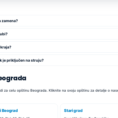
ra zamena?
gubi?
 kraja?
k je priključen na struju?
Beograda
di za celu opštinu Beograda. Kliknite na svoju opštinu za detalje o na
i Beograd
Stari grad