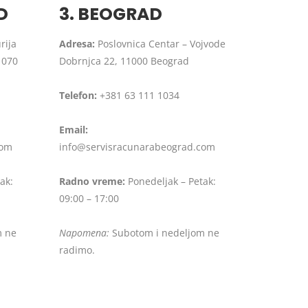
D
3. BEOGRAD
rija
Adresa:
Poslovnica Centar – Vojvode
1070
Dobrnjca 22, 11000 Beograd
Telefon:
+381 63 111 1034
Email:
com
info@servisracunarabeograd.com
ak:
Radno vreme:
Ponedeljak – Petak:
09:00 – 17:00
m ne
Napomena:
Subotom i nedeljom ne
radimo.