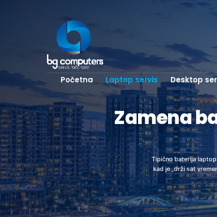
Početna
Laptop servis
Desktop ser
Zamena bat
Tipično baterija lapto
kad je „drži sat vreme