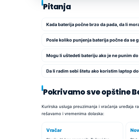
Pitanja
Kada baterija počne brzo da pada, da li mo
Posle koliko punjenja baterija počne da se 
Mogu li uštedeti bateriju ako je ne punim do
Da li radim sebi štetu ako koristim laptop do
Pokrivamo sve opštine 
Kurirska usluga preuzimanja i vraćanja uređaja ra
rešavamo i vremenima dolaska:
Vračar
Nov