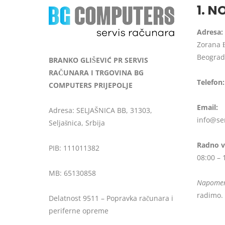
1. 
Adresa:
Zorana Đ
Beograd
BRANKO GLIŠEVIĆ PR SERVIS
RAČUNARA I TRGOVINA BG
Telefon:
COMPUTERS PRIJEPOLJE
Email:
Adresa: SELJAŠNICA BB, 31303,
info@se
Seljašnica, Srbija
Radno v
PIB: 111011382
08:00 – 
MB: 65130858
Napome
radimo.
Delatnost 9511 – Popravka računara i
periferne opreme