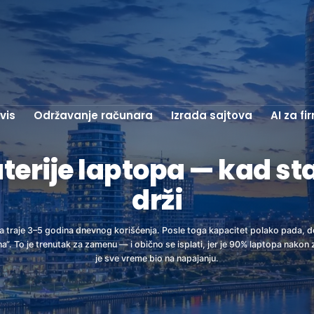
vis
Održavanje računara
Izrada sajtova
AI za fi
erije laptopa — kad star
drži
pa traje 3–5 godina dnevnog korišćenja. Posle toga kapacitet polako pada, 
na“. To je trenutak za zamenu — i obično se isplati, jer je 90% laptopa nakon
je sve vreme bio na napajanju.