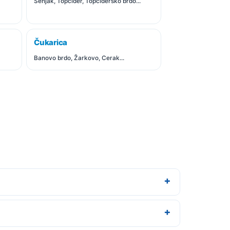
Senjak, Topčider, Topčidersko brdo...
Čukarica
Banovo brdo, Žarkovo, Cerak...