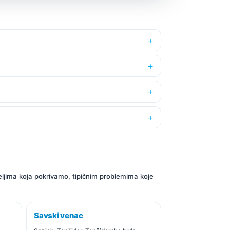
seljima koja pokrivamo, tipičnim problemima koje
Savski venac