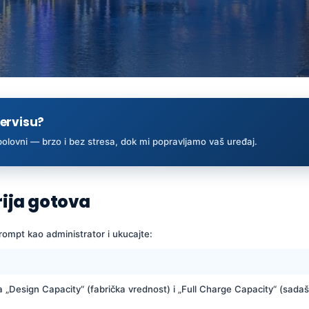
servisu?
 polovni — brzo i bez stresa, dok mi popravljamo vaš uređaj.
rija gotova
mpt kao administrator i ukucajte:
„Design Capacity“ (fabrička vrednost) i „Full Charge Capacity“ (sadaš