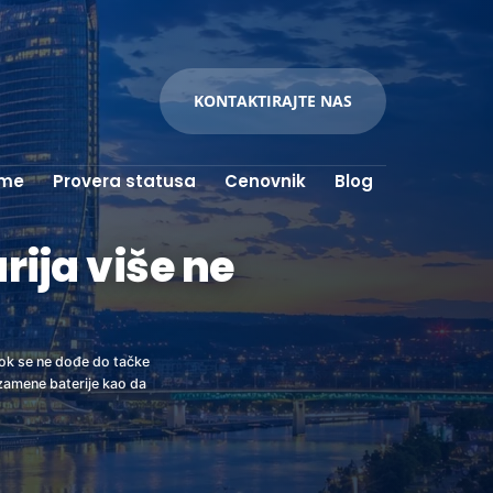
KONTAKTIRAJTE NAS
rme
Provera statusa
Cenovnik
Blog
ija više ne
dok se ne dođe do tačke
 zamene baterije kao da