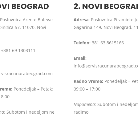
NOVI BEOGRAD
2. NOVI BEOGRA
Poslovnica Arena: Bulevar
Adresa:
Poslovnica Piramida: Ju
inđića 57, 11070, Novi
Gagarina 149, Novi Beograd, 1
Telefon:
381 63 8615166
+381 69 1303111
Email:
info@servisracunarabeograd.
rvisracunarabeograd.com
Radno vreme:
Ponedeljak – Pet
reme:
Ponedeljak – Petak:
09:00 – 17:00
18:00
Napomena:
Subotom i nedeljo
na:
Subotom i nedeljom ne
radimo.