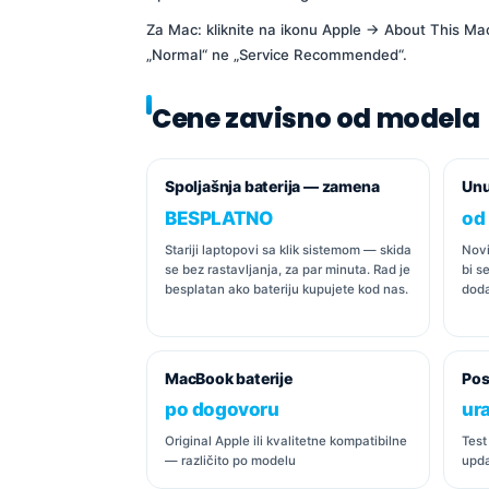
Za Mac: kliknite na ikonu Apple → About This Ma
„Normal“ ne „Service Recommended“.
Cene zavisno od modela
Spoljašnja baterija — zamena
Unu
BESPLATNO
od
Stariji laptopovi sa klik sistemom — skida
Novi
se bez rastavljanja, za par minuta. Rad je
bi s
besplatan ako bateriju kupujete kod nas.
doda
MacBook baterije
Pos
po dogovoru
ur
Original Apple ili kvalitetne kompatibilne
Test
— različito po modelu
upd