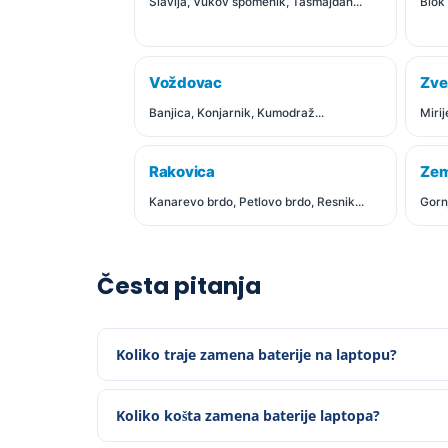
Slavija, Vukov spomenik, Tašmajdan...
Blok 
Voždovac
Zve
Banjica, Konjarnik, Kumodraž...
Mirij
Rakovica
Ze
Kanarevo brdo, Petlovo brdo, Resnik...
Gornj
Česta pitanja
Koliko traje zamena baterije na laptopu?
Koliko košta zamena baterije laptopa?