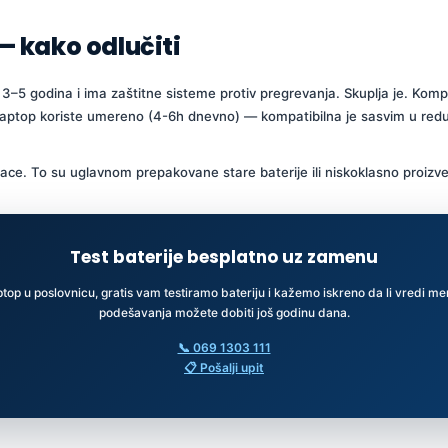
 — kako odlučiti
 3–5 godina i ima zaštitne sisteme protiv pregrevanja. Skuplja je. Kompa
i laptop koriste umereno (4-6h dnevno) — kompatibilna je sasvim u redu
ijace. To su uglavnom prepakovane stare baterije ili niskoklasno proiz
Test baterije besplatno uz zamenu
top u poslovnicu, gratis vam testiramo bateriju i kažemo iskreno da li vredi menja
podešavanja možete dobiti još godinu dana.
📞 069 1303 111
📋 Pošalji upit