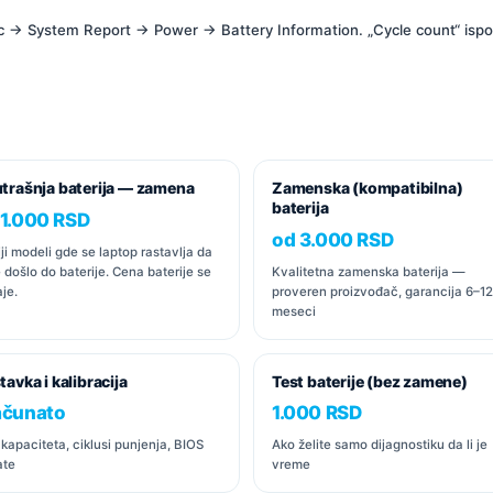
c → System Report → Power → Battery Information. „Cycle count“ ispod 
trašnja baterija — zamena
Zamenska (kompatibilna)
baterija
 1.000 RSD
od 3.000 RSD
ji modeli gde se laptop rastavlja da
e došlo do baterije. Cena baterije se
Kvalitetna zamenska baterija —
je.
proveren proizvođač, garancija 6–12
meseci
tavka i kalibracija
Test baterije (bez zamene)
ačunato
1.000 RSD
 kapaciteta, ciklusi punjenja, BIOS
Ako želite samo dijagnostiku da li je
ate
vreme